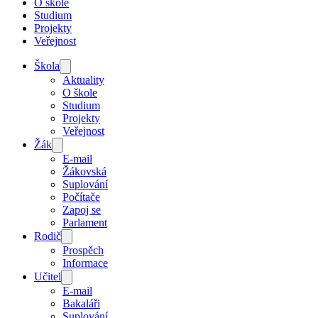
O škole
Studium
Projekty
Veřejnost
Škola
Aktuality
O škole
Studium
Projekty
Veřejnost
Žák
E-mail
Žákovská
Suplování
Počítače
Zapoj se
Parlament
Rodič
Prospěch
Informace
Učitel
E-mail
Bakaláři
Suplování