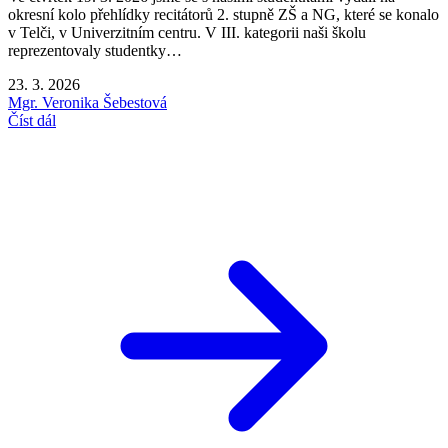
okresní kolo přehlídky recitátorů 2. stupně ZŠ a NG, které se konalo
v Telči, v Univerzitním centru. V III. kategorii naši školu
reprezentovaly studentky…
23. 3. 2026
Mgr. Veronika Šebestová
Číst dál