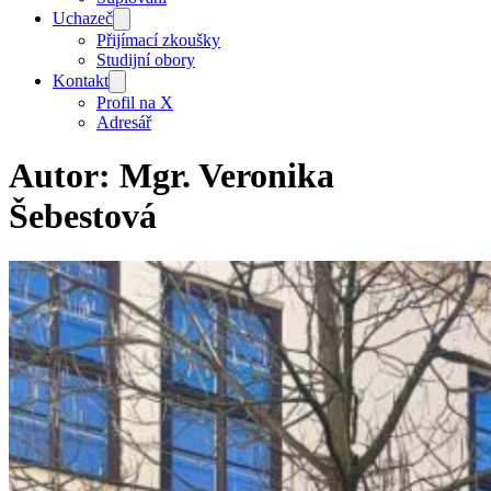
Uchazeč
Přijímací zkoušky
Studijní obory
Kontakt
Profil na X
Adresář
Autor:
Mgr. Veronika
Šebestová