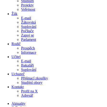
Studium
Projekty
Veřejnost
Žák
E-mail
Žákovská
Suplování
Počítače
Zapoj se
Parlament
Rodič
Prospěch
Informace
Učitel
E-mail
Bakaláři
Suplování
Uchazeč
Přijímací zkoušky
Studijní obory
Kontakt
Profil na X
Adresář
Aktuality