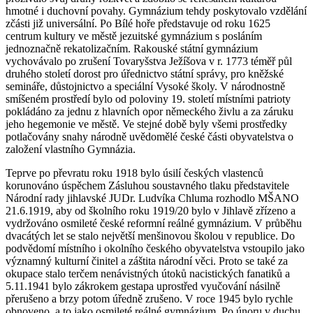
hmotné i duchovní povahy. Gymnázium tehdy poskytovalo vzdělání
zčásti již universální. Po Bílé hoře představuje od roku 1625
centrum kultury ve městě jezuitské gymnázium s posláním
jednoznačně rekatolizačním. Rakouské státní gymnázium
vychovávalo po zrušení Tovaryšstva Ježíšova v r. 1773 téměř půl
druhého století dorost pro úřednictvo státní správy, pro kněžské
semináře, důstojnictvo a speciální Vysoké školy. V národnostně
smíšeném prostředí bylo od poloviny 19. století místními patrioty
pokládáno za jednu z hlavních opor německého živlu a za záruku
jeho hegemonie ve městě. Ve stejné době byly všemi prostředky
potlačovány snahy národně uvědomělé české části obyvatelstva o
založení vlastního Gymnázia.
Teprve po převratu roku 1918 bylo úsilí českých vlastenců
korunováno úspěchem Zásluhou soustavného tlaku představitele
Národní rady jihlavské JUDr. Ludvíka Chluma rozhodlo MŠANO
21.6.1919, aby od školního roku 1919/20 bylo v Jihlavě zřízeno a
vydržováno osmileté české reformní reálné gymnázium. V průběhu
dvacátých let se stalo největší menšinovou školou v republice. Do
podvědomí místního i okolního českého obyvatelstva vstoupilo jako
významný kulturní činitel a záštita národní věci. Proto se také za
okupace stalo terčem nenávistných útoků nacistických fanatiků a
5.11.1941 bylo zákrokem gestapa uprostřed vyučování násilně
přerušeno a brzy potom úředně zrušeno. V roce 1945 bylo rychle
obnoveno, a to jako osmileté reálné gymnázium. Po únoru v duchu