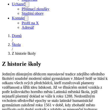
Uchazeč
Přijímací zkoušky
Studijní obory
Kontakt
Profil na X
Adresář
Domů
/
Škola
/
Z historie školy
Z historie školy
Jediným důstojným dědicem staroslavné tradice zdejšího středního
školství soudobé moderní státní gymnázium v Jihlavě hrdě se hlásí k
odkazu všech svých předchůdců, kteří rozněcovali plameny
vzdělanosti a šířili ideu lidskosti. Již ve třináctém století vznikla z
potře královského horního města Latinská městská škola, jejíž
nejstarší písemný doklad se váže k roku 1288. Nedostižným
vrcholem středověké epochy se stalo latinské humanistické
gymnázium založené roku 1561 v době, kdy zbohatlé město
prožívalo svůj druhý rozkvět a zdobilo se renesanční kulturou