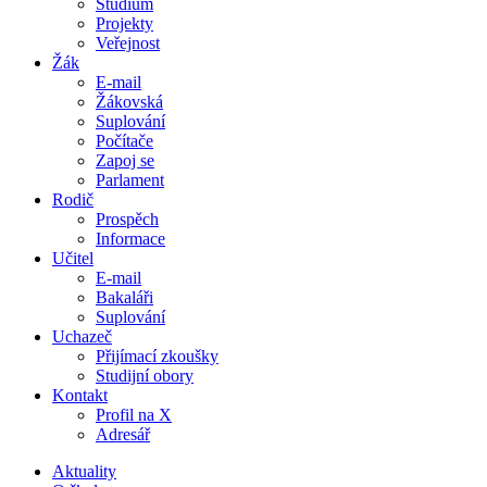
Studium
Projekty
Veřejnost
Žák
E-mail
Žákovská
Suplování
Počítače
Zapoj se
Parlament
Rodič
Prospěch
Informace
Učitel
E-mail
Bakaláři
Suplování
Uchazeč
Přijímací zkoušky
Studijní obory
Kontakt
Profil na X
Adresář
Aktuality