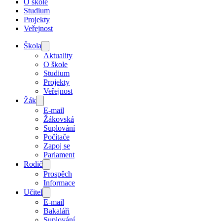
O škole
Studium
Projekty
Veřejnost
Škola
Aktuality
O škole
Studium
Projekty
Veřejnost
Žák
E-mail
Žákovská
Suplování
Počítače
Zapoj se
Parlament
Rodič
Prospěch
Informace
Učitel
E-mail
Bakaláři
Suplování