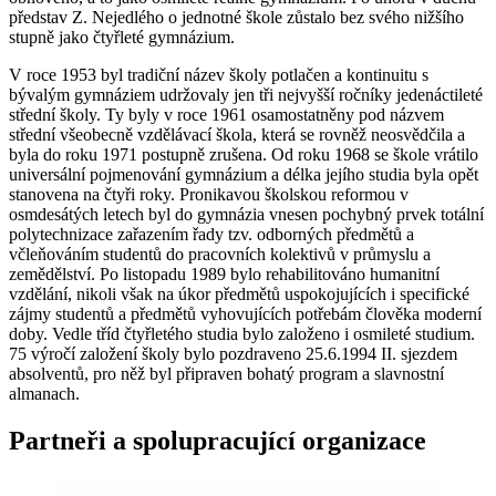
představ Z. Nejedlého o jednotné škole zůstalo bez svého nižšího
stupně jako čtyřleté gymnázium.
V roce 1953 byl tradiční název školy potlačen a kontinuitu s
bývalým gymnáziem udržovaly jen tři nejvyšší ročníky jedenáctileté
střední školy. Ty byly v roce 1961 osamostatněny pod názvem
střední všeobecně vzdělávací škola, která se rovněž neosvědčila a
byla do roku 1971 postupně zrušena. Od roku 1968 se škole vrátilo
universální pojmenování gymnázium a délka jejího studia byla opět
stanovena na čtyři roky. Pronikavou školskou reformou v
osmdesátých letech byl do gymnázia vnesen pochybný prvek totální
polytechnizace zařazením řady tzv. odborných předmětů a
včleňováním studentů do pracovních kolektivů v průmyslu a
zemědělství. Po listopadu 1989 bylo rehabilitováno humanitní
vzdělání, nikoli však na úkor předmětů uspokojujících i specifické
zájmy studentů a předmětů vyhovujících potřebám člověka moderní
doby. Vedle tříd čtyřletého studia bylo založeno i osmileté studium.
75 výročí založení školy bylo pozdraveno 25.6.1994 II. sjezdem
absolventů, pro něž byl připraven bohatý program a slavnostní
almanach.
Partneři a spolupracující organizace