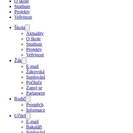
O škole
Studium
Projekty
Veřejnost
Škola
Aktuality
O škole
Studium
Projekty
Veřejnost
Žák
E-mail
Žákovská
Suplování
Počítače
Zapoj se
Parlament
Rodič
Prospěch
Informace
Učitel
E-mail
Bakaláři
Suplování