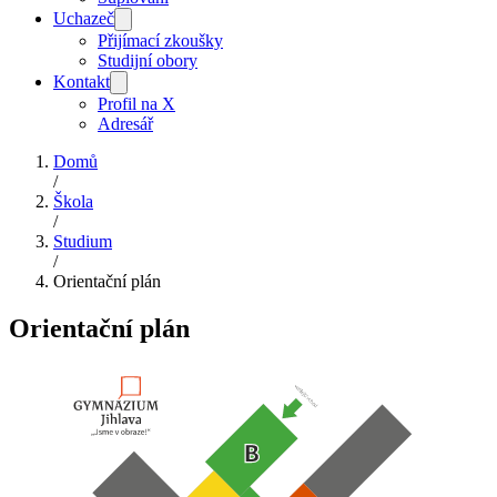
Uchazeč
Přijímací zkoušky
Studijní obory
Kontakt
Profil na X
Adresář
Domů
/
Škola
/
Studium
/
Orientační plán
Orientační plán