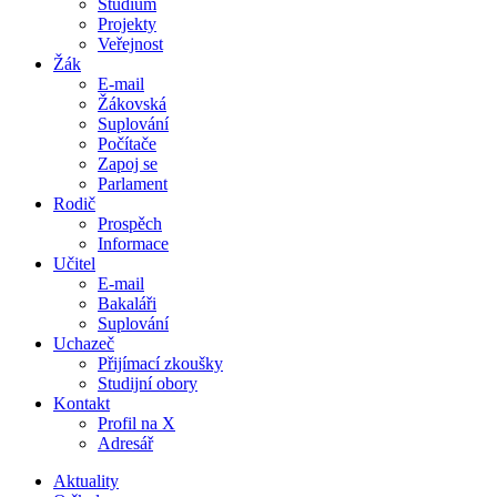
Studium
Projekty
Veřejnost
Žák
E-mail
Žákovská
Suplování
Počítače
Zapoj se
Parlament
Rodič
Prospěch
Informace
Učitel
E-mail
Bakaláři
Suplování
Uchazeč
Přijímací zkoušky
Studijní obory
Kontakt
Profil na X
Adresář
Aktuality