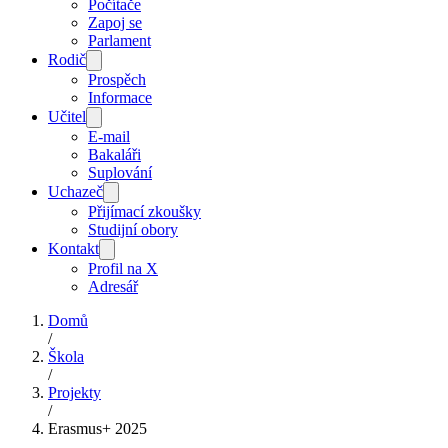
Počítače
Zapoj se
Parlament
Rodič
Prospěch
Informace
Učitel
E-mail
Bakaláři
Suplování
Uchazeč
Přijímací zkoušky
Studijní obory
Kontakt
Profil na X
Adresář
Domů
/
Škola
/
Projekty
/
Erasmus+ 2025