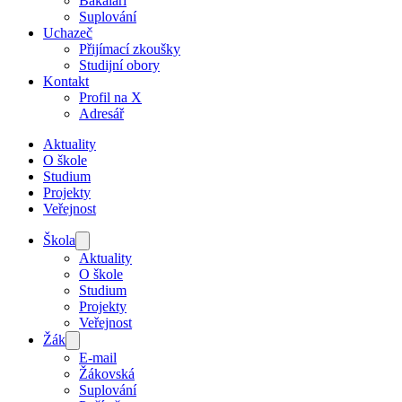
Bakaláři
Suplování
Uchazeč
Přijímací zkoušky
Studijní obory
Kontakt
Profil na X
Adresář
Aktuality
O škole
Studium
Projekty
Veřejnost
Škola
Aktuality
O škole
Studium
Projekty
Veřejnost
Žák
E-mail
Žákovská
Suplování