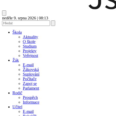
neděle 9. srpna 2026
|
08:13
Škola
Aktuality
O škole
Studium
Projekty
Veřejnost
Žák
E-mail
Žákovská
Suplování
Počítače
Zapoj se
Parlament
Rodič
Prospěch
Informace
Učitel
E-mail