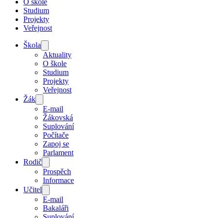
O škole
Studium
Projekty
Veřejnost
Škola
Aktuality
O škole
Studium
Projekty
Veřejnost
Žák
E-mail
Žákovská
Suplování
Počítače
Zapoj se
Parlament
Rodič
Prospěch
Informace
Učitel
E-mail
Bakaláři
Suplování