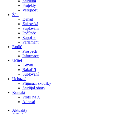
Studium
Projekty
Veřejnost
Žák
E-mail
Žákovská
Suplování
Počítače
Zapoj se
Parlament
Rodič
Prospěch
Informace
Učitel
E-mail
Bakaláři
Suplování
Uchazeč
Přijímací zkoušky
Studijní obory
Kontakt
Profil na X
Adresář
Aktuality