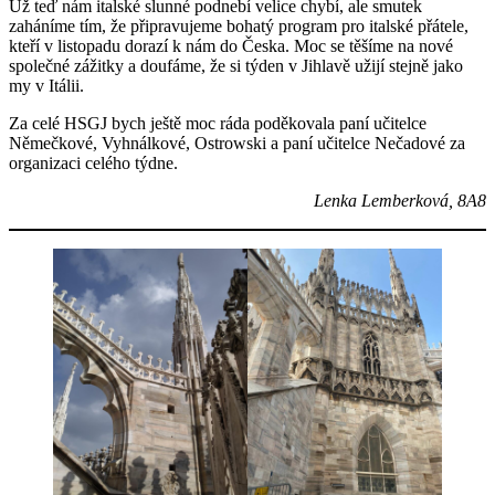
Už teď nám italské slunné podnebí velice chybí, ale smutek
zaháníme tím, že připravujeme bohatý program pro italské přátele,
kteří v listopadu dorazí k nám do Česka. Moc se těšíme na nové
společné zážitky a doufáme, že si týden v Jihlavě užijí stejně jako
my v Itálii.
Za celé HSGJ bych ještě moc ráda poděkovala paní učitelce
Němečkové, Vyhnálkové, Ostrowski a paní učitelce Nečadové za
organizaci celého týdne.
Lenka Lemberková, 8A8