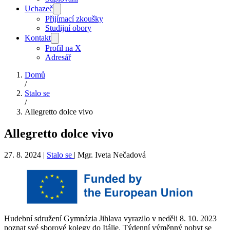
Uchazeč
Přijímací zkoušky
Studijní obory
Kontakt
Profil na X
Adresář
Domů
/
Stalo se
/
Allegretto dolce vivo
Allegretto dolce vivo
27. 8. 2024
|
Stalo se
|
Mgr. Iveta Nečadová
Hudební sdružení Gymnázia Jihlava vyrazilo v neděli 8. 10. 2023
poznat své sborové kolegy do Itálie. Týdenní výměnný pobyt se