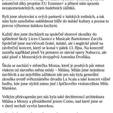
uskutečnil díky projektu EU Erasmus+ a přinesl nám spoustu
nezapomenutelných, nejen hudebních zážitků.
Byli jsme ubytováni u svých partnerů v italských rodinách, a tak
nám bylo umožněno nahlédnout blíže do italské kultury a poznat tu
pravou výbornou italskou kuchyni.
Každý den jsme docházeli na společné sborové zkoušky do
spřátelené školy Liceo Classico e Musicale Bartolomeo Zucchi.
Společně jsme nacvičovali české, italské, ale i anglické písně na
závěrečný koncert, který se konal v pátek 13. října. Na koncertě
zazněla například píseň Va pensiero ze slavné opery Nabucco, ale
také písně z Moravských dvojzpěvů Antonína Dvořáka.
Škola se nachází v městečku Monza, které je pouhých pár minut
vlakem od slavného města módy – Milána. Milán jsme nejednou
navštívili a asi největším zážitkem zde pro nás byla generální
zkouška uvnitř světoznámého divadla La Scala a také koncert vážné
hudby, kde jsme slyšeli mimo jiné i špičkového violoncellistu Mišu
Maiskise.
Velkým překvapením pro nás byla také dechberoucí architektura
Milána a Monzy a přenádherné jezero Como, nad které jsme se
v úterý nechali vyvézt lanovkou.