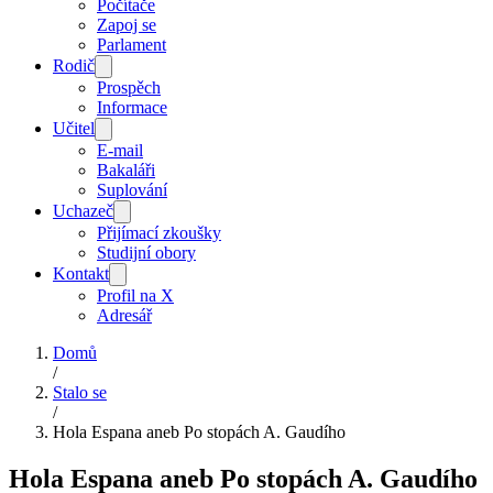
Počítače
Zapoj se
Parlament
Rodič
Prospěch
Informace
Učitel
E-mail
Bakaláři
Suplování
Uchazeč
Přijímací zkoušky
Studijní obory
Kontakt
Profil na X
Adresář
Domů
/
Stalo se
/
Hola Espana aneb Po stopách A. Gaudího
Hola Espana aneb Po stopách A. Gaudího