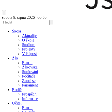
sobota 8. srpna 2026
|
06:56
Škola
Aktuality
O škole
Studium
Projekty
Veřejnost
Žák
E-mail
Žákovská
Suplování
Počítače
Zapoj se
Parlament
Rodič
Prospěch
Informace
Učitel
E-mail