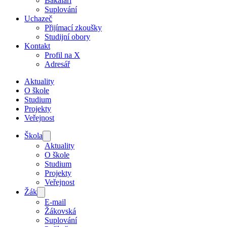
Bakaláři
Suplování
Uchazeč
Přijímací zkoušky
Studijní obory
Kontakt
Profil na X
Adresář
Aktuality
O škole
Studium
Projekty
Veřejnost
Škola
Aktuality
O škole
Studium
Projekty
Veřejnost
Žák
E-mail
Žákovská
Suplování